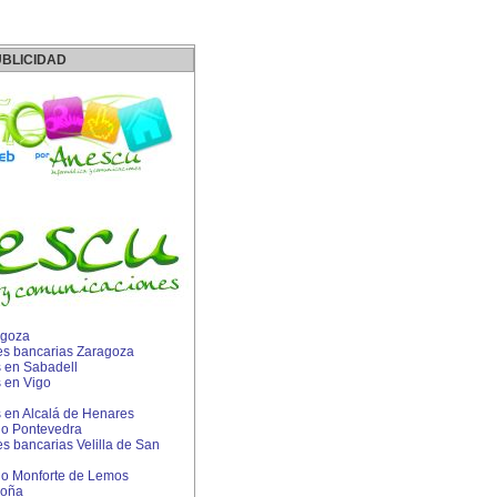
BLICIDAD
agoza
s bancarias Zaragoza
 en Sabadell
 en Vigo
en Alcalá de Henares
lo Pontevedra
 bancarias Velilla de San
lo Monforte de Lemos
loña