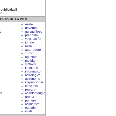
 publicidad?
 25
ABRAS DE LA WEB
oeste
deverbal
e
quisquilloso
prendido
vinculación
innato
axila
agarradero
zurdo
aguzada
metida
sintaxis
fielmente
informático
astrológico
astrónomo
inspeccionar
capciosa
rémora
te
acantopterigio
aroma
puntero
asimétrica
echado
invita