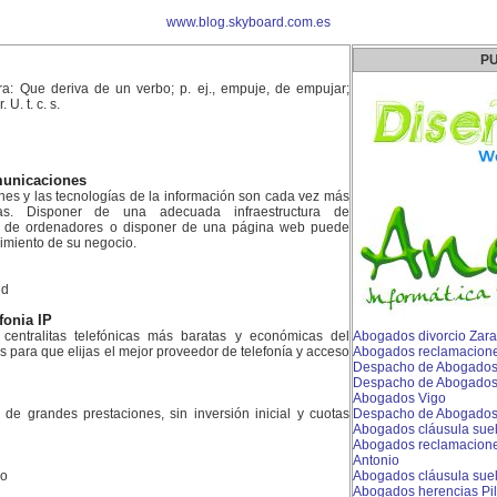
www.blog.skyboard.com.es
PU
a: Que deriva de un verbo; p. ej., empuje, de empujar;
U. t. c. s.
municaciones
nes y las tecnologías de la información son cada vez más
as. Disponer de una adecuada infraestructura de
d de ordenadores o disponer de una página web puede
imiento de su negocio.
id
efonia IP
centralitas telefónicas más baratas y económicas del
Abogados divorcio Zar
para que elijas el mejor proveedor de telefonía y acceso
Abogados reclamacione
Despacho de Abogados
Despacho de Abogados
Abogados Vigo
es de grandes prestaciones, sin inversión inicial y cuotas
Despacho de Abogados 
Abogados cláusula sue
Abogados reclamaciones
Antonio
do
Abogados cláusula sue
Abogados herencias Pi