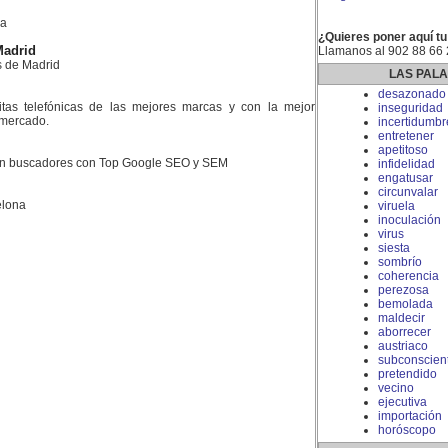
la
¿Quieres poner aquí tu
Madrid
Llamanos al 902 88 66
 de Madrid
LAS PAL
desazonado
litas telefónicas de las mejores marcas y con la mejor
inseguridad
 mercado.
incertidumbr
entretener
apetitoso
en buscadores con Top Google SEO y SEM
infidelidad
engatusar
circunvalar
elona
viruela
inoculación
virus
siesta
sombrío
coherencia
perezosa
bemolada
maldecir
aborrecer
austriaco
subconscien
pretendido
vecino
ejecutiva
importación
horóscopo