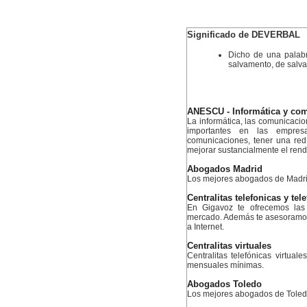
Significado de DEVERBAL
Dicho de una palabr
salvamento, de salvar. 
ANESCU - Informática y co
La informática, las comunicacio
importantes en las empres
comunicaciones, tener una re
mejorar sustancialmente el rend
Abogados Madrid
Los mejores abogados de Madr
Centralitas telefonicas y tel
En Gigavoz te ofrecemos las 
mercado. Además te asesoramos 
a Internet.
Centralitas virtuales
Centralitas telefónicas virtual
mensuales mínimas.
Abogados Toledo
Los mejores abogados de Tole