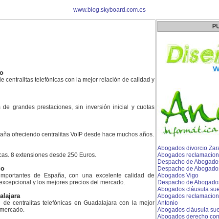
www.blog.skyboard.com.es
P
ao
e centralitas telefónicas con la mejor relación de calidad y
es de grandes prestaciones, sin inversión inicial y cuotas
aña ofreciendo centralitas VoIP desde hace muchos años.
Abogados divorcio Za
icas. 8 extensiones desde 250 Euros.
Abogados reclamacion
Despacho de Abogados
do
Despacho de Abogados
mportantes de España, con una excelente calidad de
Abogados Vigo
 excepcional y los mejores precios del mercado.
Despacho de Abogados
Abogados cláusula sue
alajara
Abogados reclamacione
n de centralitas telefónicas en Guadalajara con la mejor
Antonio
l mercado.
Abogados cláusula sue
Abogados derecho con