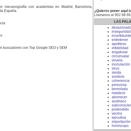
er mecanografía con academias en Madrid, Barcelona,
toda España
¿Quieres poner aquí t
Llamanos al 902 88 66
LAS PAL
cia
desazonad
inseguridad
do
incertidumb
entretener
apetitoso
 en buscadores con Top Google SEO y SEM
infidelidad
engatusar
circunvalar
viruela
inoculación
virus
siesta
sombrío
coherencia
perezosa
bemolada
maldecir
aborrecer
austriaco
subconscie
pretendido
vecino
ejecutiva
importación
horóscopo