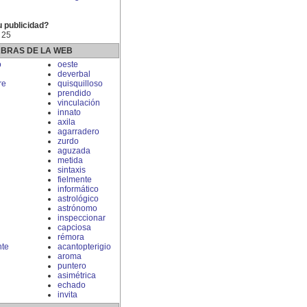
u publicidad?
 25
ABRAS DE LA WEB
o
oeste
deverbal
re
quisquilloso
prendido
vinculación
innato
axila
agarradero
zurdo
aguzada
metida
sintaxis
fielmente
informático
astrológico
astrónomo
inspeccionar
capciosa
rémora
nte
acantopterigio
aroma
puntero
asimétrica
echado
invita